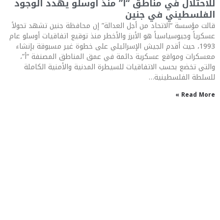
للاحتلال في مناطق “أ” منذ أوسلو يهدد الوجود
الفلسطيني في جنين
قالت مؤسسة “الاتحاد من أجل العدالة” إن محافظة جنين تشهد تحولاً
عسكرياً وجيوسياسياً هو الأبرز والأخطر منذ توقيع اتفاقيات أوسلو عام
1993، حيث أقدم الجيش الإسرائيلي على خطوة غير مسبوقة بإنشاء
معسكرات ومواقع عسكرية دائمة في عمق المناطق المصنفة “أ”،
والتي تخضع بحسب الاتفاقيات للسيطرة المدنية والأمنية الكاملة
للسلطة الفلسطينية…
Read More »