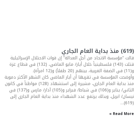
(619) منذ بداية العام الجاري
قالت “مؤسسة الاتحاد من أجل العدالة” إن قوات الاحتلال الإسرائيلية
قتلت (143) فلسطينياً خلال أيار/ مايو الماضي، (132) في قطاع غزة
و(11) في الضفة الغربية، بينهم (20 طفلاً) و(12 امرأة).
وأوضحت المؤسسة في تقريها أن أيار الماضي كان الشهر الأكثر دموية
منذ بداية العام الجاري، مشيرة إلى استشهاد (128) مواطناً في كانون
الثاني/ يناير و(106) في شباط/ فبراير و(105) آذار/ مارس و(137) في
نيسان/ ابريل، وبذلك يرتفع عدد الشهداء منذ بداية العام الجاري إلى
(619)…
Read More »