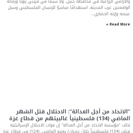
والأراضي الزراعية في محافظة جنين، ولا سيما في قريتي زبوبا ورمانة
الواقعتين غرب المدينة، استهدافًا مباشرًا للإنسان الفلسطيني وسبل
عيشه وإرثه الحضاري…
Read More »
“الاتحاد من أجل العدالة”: الاحتلال قتل الشهر
الماضي (134) فلسطينياً غالبيتهم من قطاع غزة
قالت “مؤسسة الاتحاد من أجل العدالة” إن قوات الاحتلال الإسرائيلية
قتلت (134) فلسطينياً خلال حزيران/ يونيو الماضي، (124) في قطاع غزة