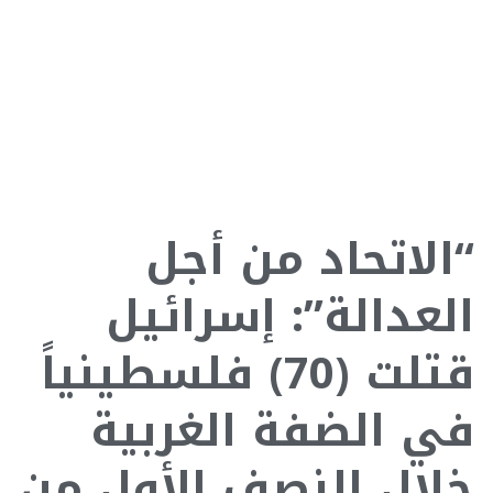
“الاتحاد من أجل
العدالة”: إسرائيل
قتلت (70) فلسطينياً
في الضفة الغربية
خلال النصف الأول من