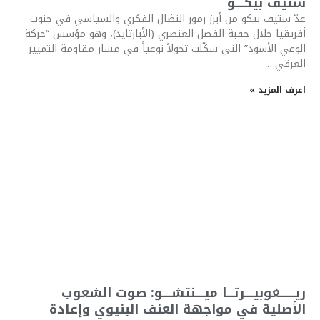
ستيف بيكــــو
عدّ ستيف بيكو من أبرز رموز النضال الفكري والسياسي في جنوب
أفريقيا خلال حقبة الفصل العنصري (الأبارتايد)، وهو مؤسس “حركة
الوعي الأسود” التي شكّلت تحولاً نوعياً في مسار مقاومة التمييز
العرقي…
اعرف المزيد »
ريـــــــغوبيــــرتـــا ميــــنتشــــو: صوت الشعوب
الأصلية في مواجهة العنف البنيوي وإعادة