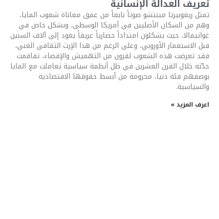
تعريف العدالة الإنسانية
تمثل ريغوبيرتا مينتشو صوتاً نابعاً من عمق معاناة شعوب المايا،
وهم من السكان الأصليين في أمريكا الوسطى، وبشكل خاص في
غواتيمالا، حيث يشكلون امتداداً حضارياً عريقاً يعود إلى آلاف السنين
قبل الاستعمار الأوروبي، وعلى الرغم من هذا الإرث الثقافي الغني،
فقد تعرضت هذه الشعوب لقرون من التهميش والإقصاء، تفاقمت
حدّته خلال القرن العشرين في ظل أنظمة سياسية تعاملت مع المايا
بوصفهم فئة دنيا، محرومة من أبسط حقوقها الاقتصادية
والسياسية.
اعرف المزيد »