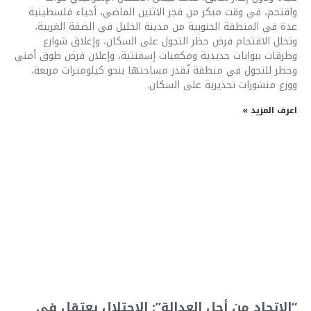
واقتحم، في وقت مبكر من فجر الاثنين الماضي، أحياء فلسطينية
عدة في المنطقة الجنوبية من مدينة الخليل في الضفة الغربية،
وتخلل الاقتحام فرض حظر التجول على السكان، وإغلاق شوارع
وطرقات ببوابات حديدية ومكعبات إسمنتية، وإعلان فرض طوق أمني
وحظر للتجول في منطقة تُقدر مساحتها بنحو كيلومترات مربعة،
ووزع منشورات تحذيرية على السكان.
اعرف المزيد »
“الاتحاد من أجل العدالة”: الاحتلال يعتقل في