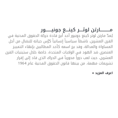
مــــــــــــارتن لوثــــر كينــــغ جونيـــــــور
يُعدّ مارتن لوثر كينغ جونيور أحد أبرز قادة حركة الحقوق المدنية في
القرن العشرين، ناشطاً سياسياً إنسانياً كرّس حياته للنضال من أجل
المساواة والعدالة، وقد برز اسمه كأحد المطالبين بإنهاء التمييز
العنصري ضد السّود في الولايات المتحدة، خاصة خلال ستينيات القرن
العشرين، حيث لعب دوراً محورياً في الحراك الذي قاد إلى إقرار
تشريعات مهمة، من بينها قانون الحقوق المدنية عام 1964
اعرف المزيد »