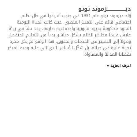
ديــــــــــــــــــــزموند توتو
وُلد ديزموند توتو عام 1931 في جنوب أفريقيا في ظل نظام
اجتماعي قائم على التمييز العنصري، حيث كانت الحياة اليومية
للسود محكومة بقيود قانونية واجتماعية صارمة، وقد نشأ في بيئة
عايش فيها مظاهر الظلم بشكل مباشر، بدءاً من التعليم المنفصل
وصولاً إلى التمييز في الخدمات والحقوق، هذا الواقع لم يكن مجرد
تجربة عابرة في حياته، بل شكّل الأساس الذي بُني عليه وعيه المبكر
بقضايا العدالة والمساواة.
اعرف المزيد »