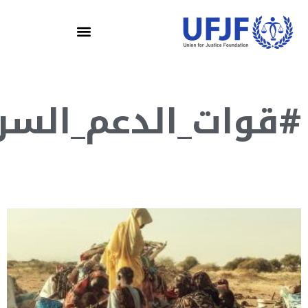
وات_الدعم_السريع