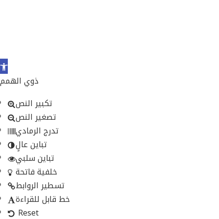
Open
toolbar
ذوي الهمم
تكبير النص
تصغير النص
تدرج الرمادي
تباين عالٍ
تباين سلبي
خلفية فاتحة
تسطير الروابط
خط قابل للقراءة
Reset