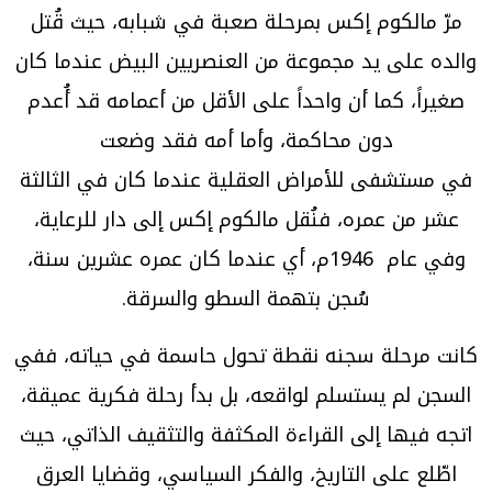
مرّ مالكوم إكس بمرحلة صعبة في شبابه، حيث قُتل
والده على يد مجموعة من العنصريين البيض عندما كان
صغيراً، كما أن واحداً على الأقل من أعمامه قد أُعدم
دون محاكمة، وأما أمه فقد وضعت
في مستشفى للأمراض العقلية عندما كان في الثالثة
عشر من عمره، فنُقل مالكوم إكس إلى دار للرعاية،
وفي عام 1946م، أي عندما كان عمره عشرين سنة،
سُجن بتهمة السطو والسرقة.
كانت مرحلة سجنه نقطة تحول حاسمة في حياته، ففي
السجن لم يستسلم لواقعه، بل بدأ رحلة فكرية عميقة،
اتجه فيها إلى القراءة المكثفة والتثقيف الذاتي، حيث
اطّلع على التاريخ، والفكر السياسي، وقضايا العرق