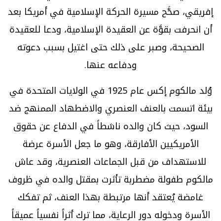
إفريقي، صحَّح مسيرة الحركة الإسلامية في أمريكا بعد
أن انحرفت بقوَّة عن العقيدة الإسلامية، ودعا للعقيدة
الصحيحة، وصبر على ذلك حتى اغتيل بسبب دعوته
ودفاعه عنها.
وُلد مالكوم إكس عام 1925 في الولايات المتحدة في
بيئة اتسمت بالعنف العنصري والاضطهاد الممنهج ضد
السود، حيث كان والده ناشطاً في الدفاع عن حقوق
الأمريكيين الأفارقة، وهو ما جعل الأسرة عرضة
للاستهداف من قبل الجماعات العنصرية، وقد عاش
مالكوم طفولة مضطربة تأثرت بمقتل والده في ظروف
غامضة يُعتقد أنها مرتبطة بهذا العنف، ثم تفكك
الأسرة ودخوله دور الرعاية، مما ترك أثراً نفسياً عميقاً