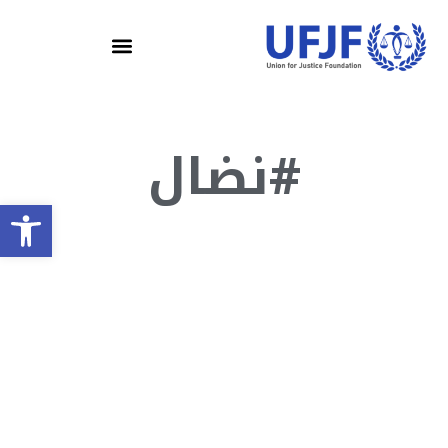
#نضال
olbar