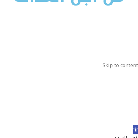
الايميل :
info@ufjf-ps.org
العنوان : W1 Office 85 Great Portland Street, First
Floor, England, W1W 7LT
جميع الحقوق محفوظة 2025
Skip to content
Ope
toolba