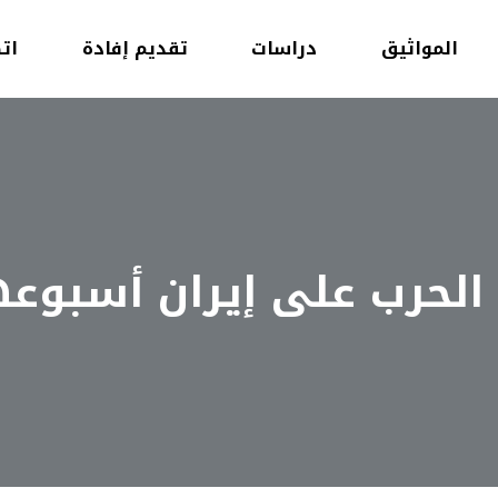
المواثيق
دراسات
تقديم إفادة
ات
الحرب على إيران أسبوعها