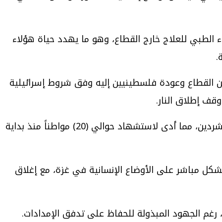
اء الطبي للعلاج خارج القطاع، وهو ما يهدد حياة هؤلاء
.
مح بخروج مرضى وجرحى فلسطينيين من القطاع وعودة فلسطينيين إليه وفق شروط إسرائيلية
وقف إطلاق النار.
” أن الاحتلال واصل عمليات إطلاق النار وقصف المنازل وأماكن النزوح التي تأوي المشردين، مما أدى لاستشهاد حوالي (20) مواطناً منذ بداية
شكل مباشر على الأوضاع الإنسانية في غزة، مع إغلاق
 رغم الجهود المبذولة للحفاظ على تدفق الإمدادات.