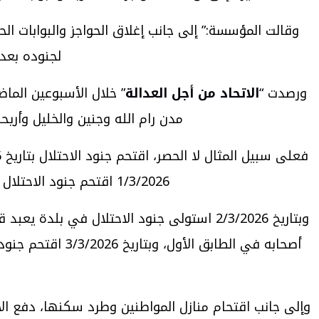
وقالت المؤسسة:” إلى جانب إغلاق الحواجز والبوابات ا
لجنوده بعد 
ورصدت “
الاتحاد من أجل العدالة
” خلال الأسبوعين الما
مدن رام الله وجنين والخليل وأر
1/3/2026 اقتحم جنود الاحتلال منزل المواطن أمجد عثمان داوود في قرية حارس غرب سلفيت وأجبرت سكانه على إخلائه.
وبتاريخ 2/3/2026 استولى جنود الاحتلال ف
أصحابه في الطاب
وإلى جانب اقتحام منازل المواطنين وطرد سكنها، دفع ال