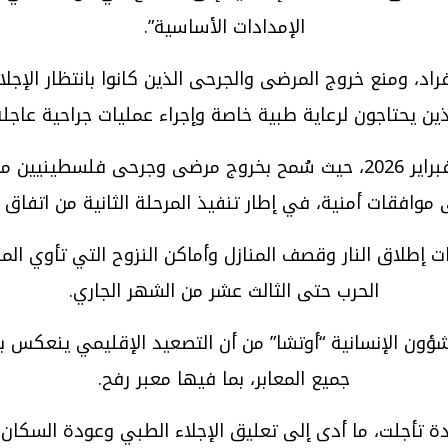
الإمدادات الأساسية”.
فراد، ومنع خروج المرضى والجرحى الذين كانوا بانتظار الإجل
ذين يحتاجون لرعاية طبية خاصة وإجراء عمليات جراحية عاجلة
وأعاد الاحتلال فتح معبر رفح بشكل جزئي مطلع شباط/ فبراير 2026، حيث سُ
وافقات أمنية، في إطار تنفيذ المرحلة الثانية من اتفاق 
الحرب حتى الثالث عشر من الشهر الجاري.
شؤون الإنسانية “أوتشا” من أن التصعيد الإقليمي ينعكس ب
جميع المعابر، بما فيها معبر رفح.
 تأجلت، ما أدى إلى تعليق الإجلاء الطبي وعودة السكان،