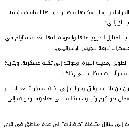
 المواطنين وطر سكانها منها وتحويلها لمنامات مؤقته
الإيراني”.
ب المنازل الخروج منها والعودة إليها بعد عدة أيام في
سكرات تابعة للجيش الإسرائيلي.
المواطن منذر الجيوسي في حي جبل الطويل بمدينة البيرة، وحولته إلى ثكنة عسكرية، وبتاريخ
المكون من ثلاثة طوابق وحولته إلى ثكنة عسكرية بعد احتجاز
خال في بلدة قفين شمال طولكرم وأجبرت سكانه على مغادرته، وحولته إلى
فة إلى منازل متنقلة “كرفانات” إلى عدة مناطق في قرى