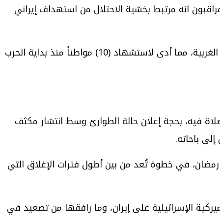
راقبون انه مرتبط بخشية الاحتلال من استهداف إيراني
” أن جنود الاحتلال وعصابات المستوطنين تناوبوا على قتل الفلسطينيين في الضفة الغربية، مما أدى لاستشهاد (10) مواطناً منذ بداية الحرب
لاة فيه، بحجة إعلان حالة الطوارئ وسط انتشار مكثف
لى باحاته.
رمضان، في خطوة تُعد من بين أطول فترات الإغلاق التي
لأميركية الإسرائيلية على إيران، وما رافقها من تصعيد في