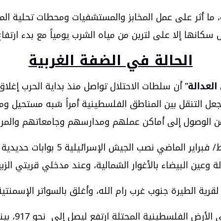
ما أثر على عمل المخابز والمستشفيات ومحطات تحلية الميا
كانها إلا على لترين من مياه الشرب يومياً مع بدء ارتفاع
الحالة في الضفة الغربية
العدالة
” أن سلطات الاحتلال تواصل منذ بداية الحرب إغلاق
عل التنقل بين المناطق الفلسطينية أمراً شبه مستحيل ومح
 الوصول إلى أماكن عملهم ومدارسهم وجامعاتهم والمراك
وتابعت:”منذ بداية الحرب في الثامن 
وعين البيضاء بالأغوار الشمالية، وعند مدخلي قريتي الزب
ي لقرية الطيرة جنوب غرب رام الله، وأغلق بالسواتر الإسمنت
ارتفع ليصل إلى نحو 917، بينها 248 بوابة نُصبت بعد 7 تشرين الأول عام 2023.