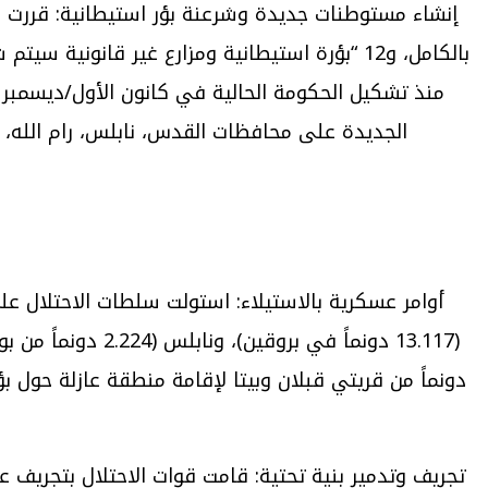
بالكامل، و12 “بؤرة استيطانية ومزارع غير قان
الجديدة على محافظات القدس، نابلس، رام الله، ال
تجريف وتدمير بنية تحتية: قامت قوات الاحتلال بتجري