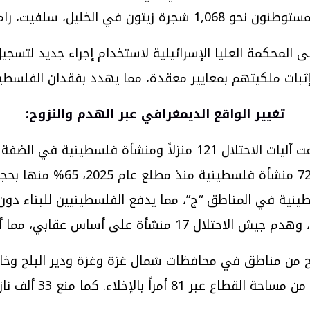
لخليل، سلفيت، رام الله، طولكرم ونابلس.
إلى المحكمة العليا الإسرائيلية لاستخدام إجراء جديد لتسج
إثبات ملكيتهم بمعايير معقدة، مما يهدد بفقدان الفلسط
تغيير الواقع الديمغرافي عبر الهدم والنزوح
:
هدم المنازل والمنشآت: منذ بداية شهر مارس/آذار، هدمت آليات الا
(56 منزلاً ومنشأة). كما هدم
زوح من مناطق في محافظات شمال غزة وغزة ودير البلح وخا