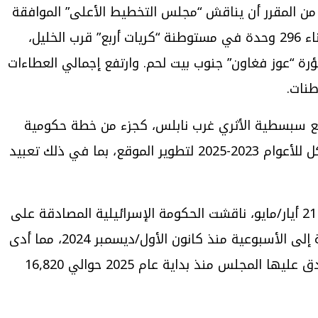
 مخططات شهر مارس بناء 3,451 وحدة سكنية جديدة. وفي 7 أيار/مايو، كان من المقرر أن يناقش “مجلس التخطيط الأعلى” الموافقة
على بناء 1,588 وحدة سكنية جديدة، منها 1,388 وحدة في مستوطنة “كدوميم”. كما تم الإعلان عن عطاءين لبناء 296 وحدة في مستوطنة “كريات أربع” قرب الخليل،
“جفعات بنيامين”. وطُرح عطاء لبناء فندق يضم 180 غرفة في منطقة بؤرة “عوز فغاون” جنوب بيت لحم. وارتفع إجمالي العطاءات
ئيلية حفريات أثرية في موقع سبسطية الأثري غرب نابلس، كجزء من خطة حكومية
لتحويله إلى “مستوطنة سياحية” تستهدف الجمهور الإسرائيلي والمستوطنين. خُصصت ميزانية قدرها 32 مليون شيكل للأعوام 2023-2025 لتطوير الموقع، بما في ذلك تعبيد
تسريع وتيرة البناء الاستيطاني: تشهد الضفة الغربية تصعيداً غير مسبوق في النشاط الاستيطاني عام 2025. ففي 21 أيار/مايو، ناقشت الحكومة الإسرائيلية المصادقة على
بناء 514 وحدة سكنية جديدة في مستوطنات “إيلي”، “ألكان”، و”أريئيل”. وتحول عمل المجلس من الاجتماعات الفصلية إلى الأسبوعية منذ كانون الأول/ديسمبر 2024، مما أدى
إلى تطبيع البناء في الأراضي المحتلة وتسريع وتيرته بشكل غير مسبوق، حيث بلغ عدد الوحدات السكنية التي صادق عليها المجلس منذ بداية عام 2025 حوالي 16,820