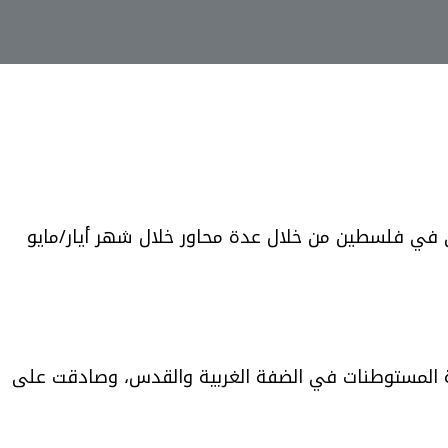
في في فلسطين من خلال عدة محاور خلال شهر أيار/مايو
ر أيار/مايو، درست سلطات الاحتلال 26 مخططاً هيكلياً لتوسعة المستوطنات في الضفة الغربية والقدس، وصادقت على