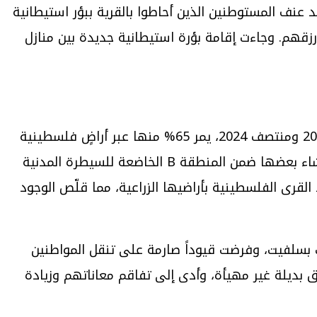
لها تحت وطأة تصاعد عنف المستوطنين الذين أحاطوا بالقرية ببؤر استيطانية
قهم. وجاءت إقامة بؤرة استيطانية جديدة بين منازل
شق طرق جديدة: قام المستوطنون بشق ما يقارب 139 طريقاً جديداً بطول إجمالي 116.4 كيلومتراً بين منتصف 2023 ومنتصف 2024، يمر 65% منها عبر أراضٍ فلسطينية
خاصة. وقد استُخدمت هذه الطرق لإقامة بؤر استيطانية جديدة، وفرض السيطرة على مساحات وتلال جديدة، وإنشاء بعضها ضمن المنطقة B الخاضعة للسيطرة المدنية
قرى الفلسطينية بأراضيها الزراعية، مما قلّص الوجود
قين وكفر الديك بسلفيت، وفرضت قيوداً صارمة على تنقل المواطنين
 بديلة غير مهيأة، وأدى إلى تفاقم معاناتهم وزيادة