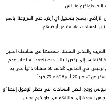
يل الأراضي، يسمح بتسجيل أي أرض، حتى المزروعة، باسم
ينيين لمساحات واسعة من أراضيهم.
حتلال 121 منزلاً ومنشأة فلسطينية في الضفة الغربية والقدس المحتلة، معظمها في محافظة الخليل
ت السلطات الإسرائيلية 727 منشأة فلسطينية منذ مطلع عام 2025، 65% منها بحجة افتقارها إلى رخص البناء، حيث تتعمد السلطات عدم
المصادقة على المخططات الهيكلية للتجمعات الفلسطينية في المناطق “ج”، مما يدفع الفلسطينيين للبناء دون ترخيص. في القدس، هُدمت 50 منشأة ذاتياً على يد
نيونس ورفح، لتصل المساحات التي يحظر الوصول إليها أو