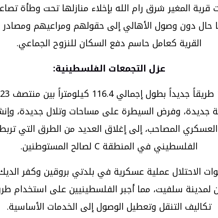
لنزوح القسري: في 22 أيار/مايو، بدأت قرية المغير شرق رام الله بإخلاء مناز
 حال دون وصول الأهالي إلى حقولهم ومراعيهم ومصادر رز
القرية كعامل حاسم دفع السكان للنزوح الجماعي.
عزل التجمعات الفلسطينية
:
سكري المصاحب، إلى إغلاق العديد من الطرق التي تربط ال
الفلسطيني في المنطقة C لصالح المستوطنين.
نقل: في 22 أيار/مايو، أنهت قوات الاحتلال عملية عسكرية في بلدتي برو
تين لمدينة سلفيت، مما أجبر الفلسطينيين على استخدام طرق
تكاليف التنقل وتعطيل الوصول إلى الخدمات الأساسية.