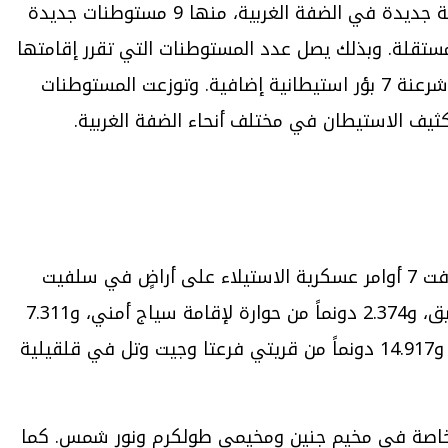
إنشاء مستوطنات جديدة وشرعنة بؤر استيطانية: قررت الحكومة الإسرائيلية في نهاية أيار/مايو إقامة 22 مستوطنة جديدة في الضفة الغربية، منها 9 مستوطنات جديدة
كانة مستقلة. وبذلك يصل عدد المستوطنات التي تقرر إقامتها
منذ تشكيل الحكومة الحالية في كانون الأول/ديسمبر 2022 إلى 49 مستوطنة رسمية، بالإضافة إلى بدء إجراءات شرعنة 7 بؤر استيطانية إضافية. وتوزعت المستوطنات
تكثيف الاستيطان في مختلف أنحاء الضفة الغربية.
أوامر عسكرية بالاستيلاء: استولت سلطات الاحتلال على 48 دونماً من أراضي سلفيت ونابلس وقلقيلية، واستهدفت 7 أوامر عسكرية الاستيلاء على أراضٍ في سلفيت
(13.117 دونماً في بروقين)، ونابلس (2.224 دونماً من بورين لإقامة برج عسكري، و4.821 دونماً من عورتا لإقامة طريق، و2.374 دونماً من حوارة لإقامة سياج أمني، و7.311
دونماً من قريتي قبلان وبيتا لإقامة منطقة عازلة حول بؤرة “أفيتارد”، و4 دونمات من دير شرف لإقامة برج عسكري، و14.917 دونماً من قريتي فرعتا وجيت وتل في قلقيلية
ة، خاصة في مخيم جنين ومخيمي طولكرم ونور شمس. كما