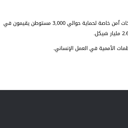
كشفت معطيات وزارة المالية الإسرائيلية أن الحكومة أنفقت خلال عام 2024 نحو 101 مليون شيكل على تشغيل شركات أمن خاصة لحماية حوالي 3,000 مستوطن يقيمون في
مات الأممية في العمل الإنساني.