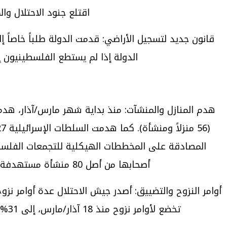
اقتلع جنود الاحتلال والمستوطنون نحو 1,068 شجرة زيتون في ا
قانون جديد لتسجيل الأراضي: قدمت الدولة طلباً خاصاً 
الدولة إذا لم يستطع الفلسطينيون 
أصحابها من أصل 80 منشأة مستهدفة، وهدم جيش الاحتلال 17 منشأة على أساس عقابي، مما أسفر عن تهجير 20 أسرة تضم 79 فرداً.
أوامر النزوح والتضييق: أصدر جيش الاحتلال عدة أوامر ن
تخضع لأوامر نزوح منذ 18 آذار/مارس، إلى 31% من مساحة القطاع عبر 81 أمراً بالإخلاء. كما منع 33 ألف نازح من العودة إلى منازلهم في طولكرم وجنين.