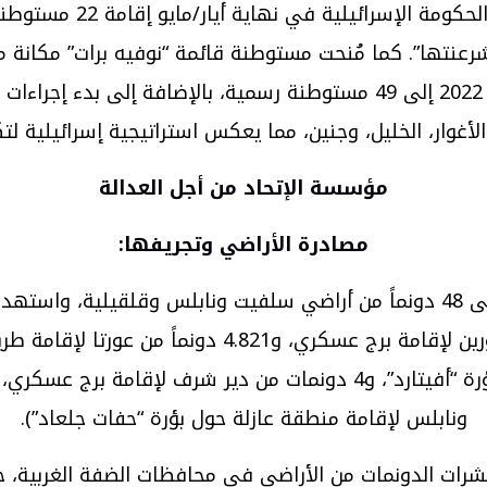
ونية سيتم شرعنتها”. كما مُنحت مستوطنة قائمة “نوفيه برات” م
أغوار، الخليل، وجنين، مما يعكس استراتيجية إسرائيلية ل
مؤسسة الإتحاد من أجل العدالة
مصادرة الأراضي وتجريفها
:
ونابلس لإقامة منطقة عازلة حول بؤرة “حفات جلعاد”).
ف عشرات الدونمات من الأراضي في محافظات الضفة الغربي