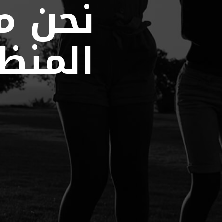
نحن م
المنظ