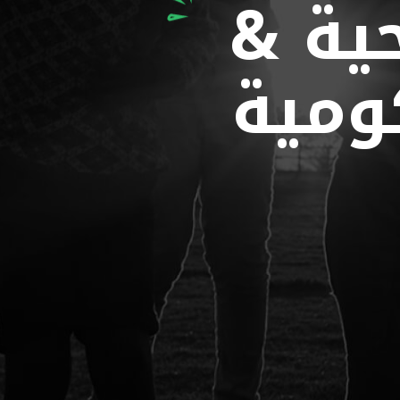
ية &
ومية