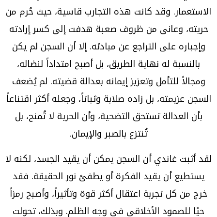
الاستعمار. وقد كانت هذه التجارب قاسية، حيث حُرم من
حريته، وعانى من ظروف صعبة هدفت إلى كسر إرادته
وإجباره على التراجع عن مبادئه. إلا أن السجن لم يكن
بالنسبة له نهاية الطريق، بل أصبح امتداداً لنضاله،
ومجالاً للتأمل وتعزيز إيمانه بعدالة قضيته. لم يُضعف
السجن عزيمته، بل زاده صلابة وثباتاً، وجعله أكثر اقتناعاً
بأن العدالة تستحق التضحية، وأن الحرية لا تُمنح، بل
تُنتزع بالصبر والإيمان.
لقد أثبت غاندي أن السجن يمكن أن يقيد الجسد، لكنه لا
يستطيع أن يقيد الفكرة أو يطفئ نور الحقيقة. فقد
خرج من كل تجربة اعتقال أكثر قوة وتأثيراً، وأصبح رمزاً
حيًا للصمود الأخلاقي في وجه الظلم. وبذلك، تحولت