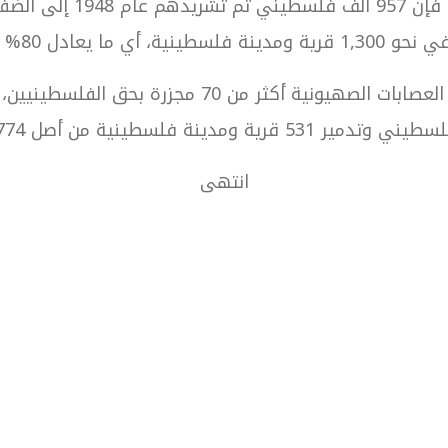
وحسب الجهاز المركزي للإ
يني وتدمير 531 قرية ومدينة فلسطينية من أصل 774.
انتهى
ت
م
مية
هدف
ال