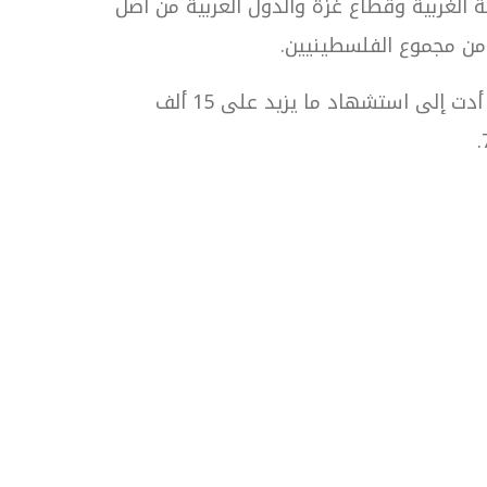
حصاء الفلسطيني، فإن 957 ألف فلسطيني تم تشريدهم عام 1948 إلى الضفة الغربية وقطاع غزة والدول العربية من أصل
وقد صاحب عملية التطهير هذه اقتراف العصابات الصهيونية أكثر من 70 مجزرة بحق الفلسطينيين، أدت إلى استشهاد ما يزيد على 15 ألف
واصل معنا
ؤسسة
اتحاد من اجل