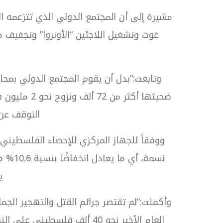
مشيرة إلى أن المجتمع الدولي الذي تتزعمه الو
غوث وتشغيل اللاجئين “الأونروا” وتجفيف م
وتابعت:”بدل أن يقوم المجتمع الدولي بمح
ضحيتها أكث
التوقف عن 
ي
وأكملت:”لم تقتصر جرائم القتل والتهجير الجما
العام الأخير نحو 40 ألف ف