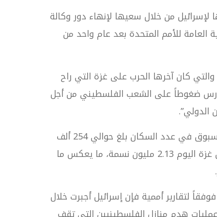
ها لإسرائيل من خلال سعيها لإنهاء دور وكالة
ة العامة للأمم المتحدة بعد عام واحد من
التي كان آخرها الحرب على غزة التي راح
طراف الدولية تمارس ضغوطاً على الشعب الفلسطيني من أجل
 الدولي”.
ووفقاً للجهاز المركزي للإحصاء الفلسطيني، شهد قطاع غزة خلال الحرب الأخيرة انخفاضاً حاداً وغير مسبوق في عدد السكان بلغ حوالي 254 ألف
نسمة، أي ما يعادل انخفاضًا بنسبة 10.6% مقارنةً بالتقديرات السكانية قبل الحرب، حيث يبلغ عدد سكان غزة اليوم 2.13 مليون نسمة، ما يعكس ما
وفقاً لتقارير أممية فإن إسرائيل أجبرت خلال
تيجة عمليات هدم منازل الفلسطينيين التي تقف