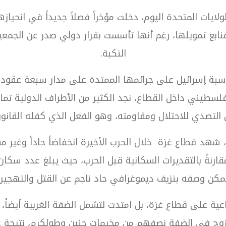
لايات المتحدة اليوم، دخلت مؤخراً فصلاً جديداً في انحياز
نابع تمويلها، رغم أنها تأسست بقرار دولي صدر عن الجمعي
النكبة.
اسبة إسرائيل على جرائمها الممتدة على مدار سبعة عقود و
ر من 72 ألف ونزوح نحو 2 مليون فلسطيني داخل القطاع، نجد الكثير من الأ
التصدي للاحتلال ومقاومته، وهو الفعل الذي كفله القانون
مكن وصفه بنزيف ديموغرافي حاد ناجم عن القتل والتهجير.
عية على قطاع غزة، بل امتدت لتشمل الضفة الغربية أيضاً، ف
لسطيني على النزوح في الضفة نصفهم من مخيمات جنين وطولكرم، ن