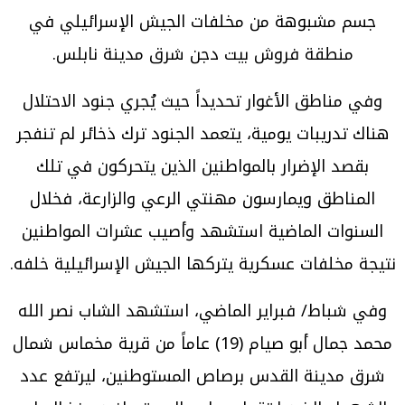
جسم مشبوهة من مخلفات الجيش الإسرائيلي في
منطقة فروش بيت دجن شرق مدينة نابلس.
وفي مناطق الأغوار تحديداً حيث يُجري جنود الاحتلال
هناك تدريبات يومية، يتعمد الجنود ترك ذخائر لم تنفجر
بقصد الإضرار بالمواطنين الذين يتحركون في تلك
المناطق ويمارسون مهنتي الرعي والزارعة، فخلال
السنوات الماضية استشهد وأصيب عشرات المواطنين
نتيجة مخلفات عسكرية يتركها الجيش الإسرائيلية خلفه.
وفي شباط/ فبراير الماضي، استشهد الشاب نصر الله
محمد جمال أبو صيام (19) عاماً من قرية مخماس شمال
شرق مدينة القدس برصاص المستوطنين، ليرتفع عدد