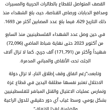
القصف المتواصل للقطاع بالطائرات الحربية والمسيرات
ومدافع الدبابات ورصاص القناصة، حيث بلغ الشهداء منذ
ذلك التاريخ 629، فيما بلغ عدد المصابين أكثر من 1693.
في حين وصل عدد الشهداء الفلسطينيين منذ السابع
من أكتوبر 2023 حتى نهاية شباط الماضي (72,096)
شهيداً وأكثر من (171,791) ألف جريح، كما لا تزال آلاف
الجثث تحت الأنقاض والمباني المدمرة.
وتابعت:”رغم اتفاق وقف إطلاق النار، لا تزال دولة
الاحتلال تعتبر نفسها مطلقة اليدين في قطاع غزة
وتمارس عمليات الاغتيال والقتل المباشر للفلسطينيين
بشكل يومي، وسط غياب أي دور حقيقي للدول الراعية
والضامنة لهذا الاتفاق”.