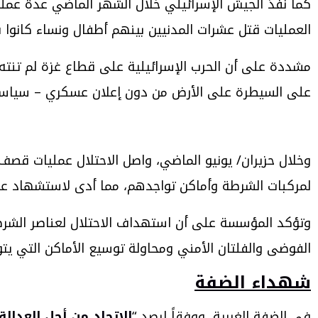
العمليات قتل عشرات المدنيين بينهم أطفال ونساء كانوا
مشددة على أن الحرب الإسرائيلية على قطاع غزة لم تنته ف
على السيطرة على الأرض من دون إعلان عسكري – سياس
وخلال حزيران/ يونيو الماضي، واصل الاحتلال عمليات قص
لمركبات الشرطة وأماكن تواجدهم، مما أدى لاستشهاد عدد
وتؤكد المؤسسة على أن استهداف الاحتلال لعناصر الشرطة
الفوضى والفلتان الأمني ومحاولة توسيع الأماكن التي يتو
شهداء الضفة
في الضفة الغربية، ووفقاً لرصد “
الاتحاد من أجل العدالة