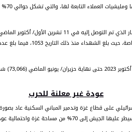
تقتلهم ال
وأضافت:”لا تزال دولة الاحتلال تواصل خرق وقف إطلاق النار 
عودة غير معلنة للحرب
رائيلي على قطاع غزة وتدمير المباني السكنية عاد بصورة 
الية عودة الاستيطان لمناطق شمال القطاع.