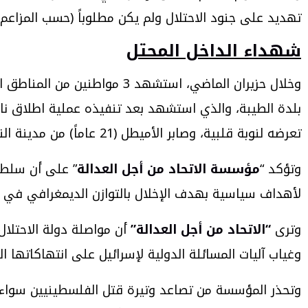
تهديد على جنود الاحتلال ولم يكن مطلوباً (حسب المزاعم ا
شهداء الداخل المحتل
تعرضه لنوبة قلبية، وصابر الأميطل (21 عاماً) من مدينة النقب، والذي استشهد داخل زنزانة في سجن “شكما” التابع لجهاز “الشاباك” الإسرائيلي.
وتؤكد “
مؤسسة الاتحاد من أجل العدالة
” على أن سلطات
لأهداف سياسية بهدف الإخلال بالتوازن الديمغرافي في فل
وترى
“الاتحاد من أجل العدالة”
أن مواصلة دولة الاحتلال
وغياب آليات المسائلة الدولية لإسرائيل على انتهاكاتها
وتحذر المؤسسة من تصاعد وتيرة قتل الفلسطينيين سواء في