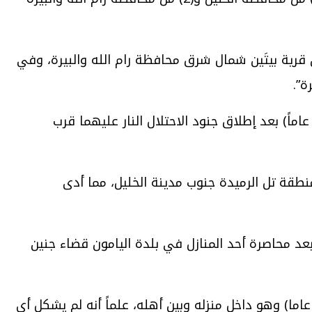
رابع من الشهر الماضي، قتل جنود الاحتلال الطفل هيثم عز الدين عمر حميدة (18 عاماً) من قرية بيتَين شمال شرق محافظة رام الله والبيرة، وفي
في الثاني والعشرين من ذات الشهر استشهد رضا سامي حسن عوض (15 عاماً) وعيسى عرفات إسماعيل عوض (19 عاماً) بعد إطلاق جنود الاحتلال النار عليهما قرب
قة تل الرميدة جنوب مدينة الخليل، مما أدى
ن من حزيران/ يونيو الماضي، اغتالت قوة إسرائيلية خاصة الشاب محمد ناظم عزات زايد ( 29عاماً) بعد محاصرة أحد المنازل في بلدة اليامون قضاء جنين
عدها بيوم اقتحم الجيش الإسرائيلي بلدة سرطة قضاء سلفيت، وأعدم الشاب مصطفى طه مصطفى الخطيب (32 عاما) وهو داخل منزله وبين أهله، علماً أنه لم يشكل أي