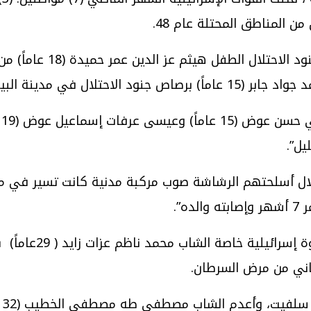
وأوضحت المؤسسة:” في ال
ال في مدينة البيرة”.
و
يل”.
لال أسلحتهم الرشاشة صوب مركبة مدنية كانت تسير في منط
”.
وفي الرابع والعشري
اني من مرض السرطان.
وب