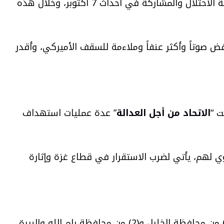
كما نفذ الجيش الإسرائيلي خلال الشهر الماضي عدة عمليات اغتيال لناشطين يتهمهم الاحتلال بالانخراط في مقاومة الاحتلال والمشاركة في أحداث 7 أكتوبر، وخلال هذه
ض صوتاً وأكثر عنفاً وملاءمة للسقف الأميركي، وأقدر
ت “
الاتحاد من أجل العدالة
” عدة عمليات استهداف
ي لهم، يأتي لضرب الاستقرار في قطاع غزة وإثارة
“، قتلت القوات الإسرائيلية الشهر الماضي (7) مواطنين: (3) من محافظة الخليل و(2) من محافظة رام الله والبيرة