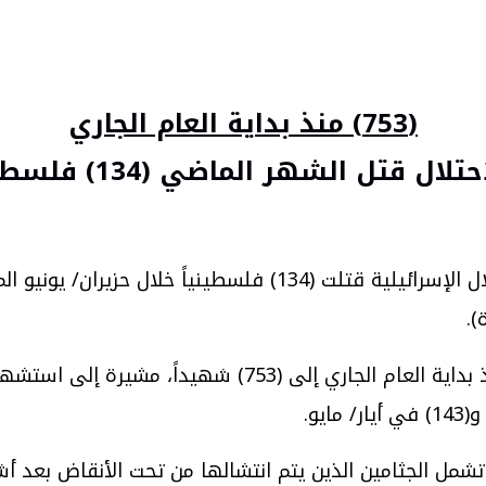
(753) منذ بداية العام الجاري
 الماضي (134) فلسطينياً غالبيتهم من قطاع غزة
ا تشمل الجثامين الذين يتم انتشالها من تحت الأنقاض بع