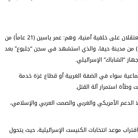
وخلال حزيران الماضي، استشهد 3 مواطنين من المناطق المحتلة عام 1948 بينهم أسيران كانا في سجون الاحتلال معتقلان على خلفية أمنية، وهم: عمر ياسين (21 عاماً) من
 والذي استشهد بعد تنفيذه عملية اطلاق نار في مستوطنة “كوخاف يائير” وعماد راجح سرحان (47 عاماً) من مدينة حيفا، والذي استشهد في سجن “جلبوع” بعد
جماعية سواء في الضفة الغربية أو قطاع غزة خدمة
وطأة استمرار آلة القتل.
 الدعم الأمريكي والغربي والصمت العربي والإسلامي،
تراب موعد انتخابات الكنيست الإسرائيلية، حيث يتحول