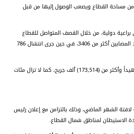
قوات الإسرائيلية في الأماكن التي تسيطر عليها ومليشيات العملاء التابعة لها، والتي تشكل حوالي 70% من مساحة القطاع ويصعب الوصول إليها من قبل
الذي تم التوصل إليه في 11 تشرين الأول/ أكتوبر الماضي براعية دولية، من خلال القصف المتواصل للقطاع
بالطائرات الحربية والمسيرات ومدافع الدبابات ورصاص القناصة، حيث بلغ الشهداء منذ ذلك التاريخ 1053، فيما بلغ عدد المصابين أكثر من 3406، في حين جرى انتشال 786
في حين وصل عدد الشهداء الفلسطينيين منذ السابع من أكتوبر 2023 حتى نهاية حزيران/ يونيو الماضي (73,066) شهيداً وأكثر من (173,514) ألف جريح، كما لا تزال مئات
لافتة الشهر الماضي، وذلك بالتزامن مع إعلان رئيس