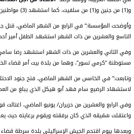
و(1) من جنين و(1) من سلفيت، كما استشهد (3) مواطنين من المناطق المحتلة عام 48.
التاسع والعشرين من ذات الشهر استشهد الطفل أمير أحمد جواد جابر (15 عاماً) برصاص جنود الاحتل
مستوطنة “كرمي تسور”، وهما من بلدة بيت أمر قضاء الخل
وتابعت:” في الخامس من الشهر الماضي، فتح جنود الاحت
لاستشهاد الرضيع سام فهد أبو هيكل الذي يبلغ من العمر 7 أشهر وإصابته والده
واعتقلت شقيقه الذي كان برفقته ويقوم برعايته حيث يع