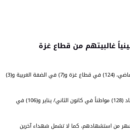
” إن قوات الاحتلال الإسرائيلية قتلت (134) فلسطينياً خلال حزيران/ يونيو الماضي، (124) في قطاع غزة و(7) في الضفة الغربية و(3)
وأوضحت المؤسسة في تقريها أن عدد الشهداء وصل منذ بداية العام الجاري إلى (753) شهيداً، مشيرة إلى استشهاد (128) مواطناً في كانون الثاني/ يناير و(106) في
د أشهر من استشهادهم، كما لا تشمل شهداء آخرين