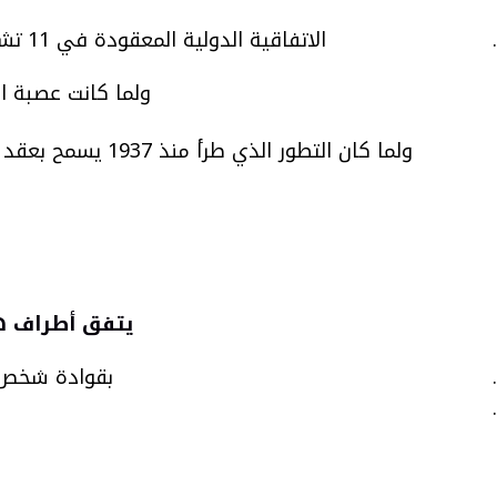
الاتفاقية الدولية المعقودة في 11 تشرين الأول/ أكتوبر 1933 حول تحريم الاتجار بالنساء البالغات، والمعدلة بالبروتوكول السالف الذكر.
ولما كانت عصبة الأمم قد أعدت عام 1937 مش
ولما كان التطور الذي طرأ منذ 1937 يسمح بعقد اتفاقية توحد الصكوك المذكورة وتضم جوهر مشروع اتفاقية 1937 مع التعديلات التي يناسب إدخالها عليه.
يتفق أطراف هذ
بقوادة شخص آ