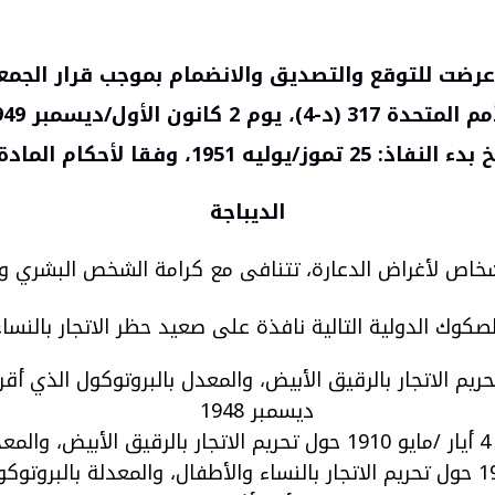
رضت للتوقع والتصديق والانضمام بموجب قرار الجمعي
أمم المتحدة
317
(د-4)، يوم 2 كانون الأول/ديسمبر 1949
فاذ: 25 تموز/يوليه 1951، وفقا لأحكام المادة 24
الديباجة
الأشخاص لأغراض الدعارة، تتنافى مع كرامة الشخص البشري و
لصكوك الدولية التالية نافذة على صعيد حظر الاتجار بالنساء
ديسمبر 1948
.