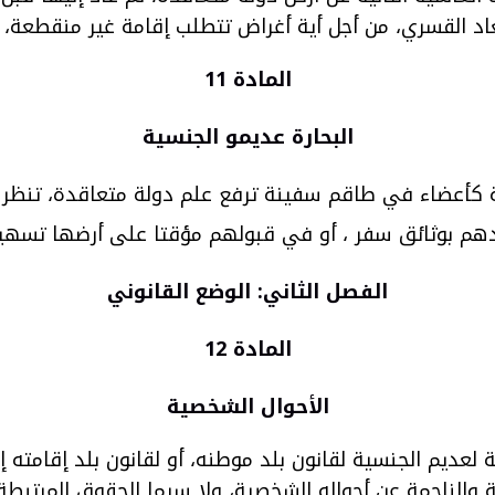
بعاد القسري، من أجل أية أغراض تتطلب إقامة غير منقطعة، 
المادة 11
البحارة عديمو الجنسية
 كأعضاء في طاقم سفينة ترفع علم دولة متعاقدة، تنظر 
يدهم بوثائق سفر ، أو في قبولهم مؤقتا على أرضها تسهيل
الفصل الثاني: الوضع القانوني
المادة 12
الأحوال الشخصية
لعديم الجنسية لقانون بلد موطنه، أو لقانون بلد إقامته إ
والناجمة عن أحواله الشخصية، ولا سيما الحقوق المرتبطة