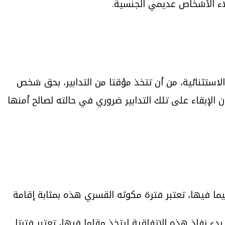
اء الأشخاص عديمي الجنسية.
استثنائية، من أن تتخذ مؤقتا من التدابير، بحق شخص
 الإبقاء على تلك التدابير ضروري في حالته لصالح أمنها
ما فيها، تعتبر فترة مكوثه القسري هذه بمثابة إقامة
ء نفاذ هذه الاتفاقية ليتخذ مقاما فيها، تعتبر فترتا