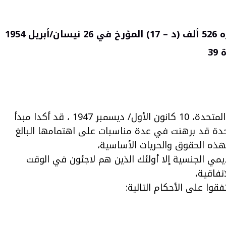
526
ألف (د – 17) المؤرخ في 26 نيسان/أبريل 1954
إذ يضعون في اعتبارهم أن ميثاق الأمم المتحدة والإعلان العالمي لحقوق الإنسان الذي أقرته الجمعية العامة للأمم المتحدة، 10 كانون الأول/ ديسمبر 1947 ، قد أكدا مبدأ
تحدة قد برهنت في عدة مناسبات على اهتمامها البالغ
ذه الحقوق والحريات الأساسية،
لخاصة بوضع اللاجئين، المعقودة يوم 28 تموز/يوليه 1951، لا تشمل من عديمي الجنسية إلا أولئك الذين هم لاجئون في الوقت
تفاقية،
وا على الأحكام التالية: