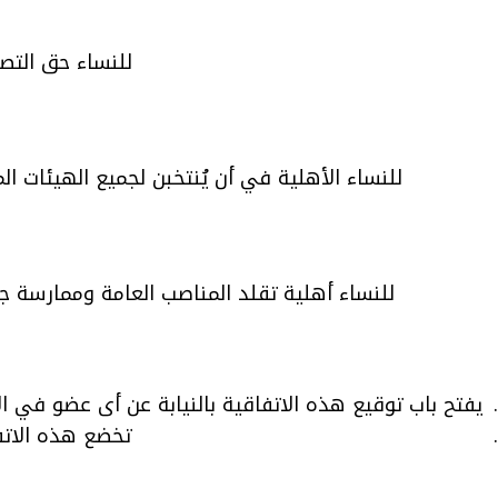
للنساء حق التصو
للنساء الأهلية في أن يُنتخبن لجميع الهيئات ال
للنساء أهلية تقلد المناصب العامة وممارسة ج
يفتح باب توقيع هذه الاتفاقية بالنيابة عن أى عضو في ال
تخضع هذه الاتف