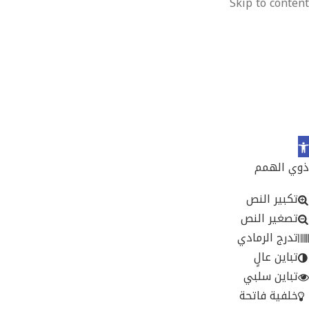
Skip to content
Ope
toolba
ذوي الهمم
تكبير النص
تصغير النص
تدرج الرمادي
تباين عالٍ
تباين سلبي
خلفية فاتحة